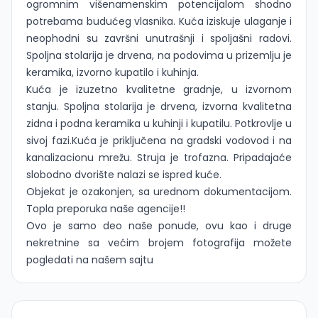
ogromnim višenamenskim potencijalom shodno
potrebama budućeg vlasnika. Kuća iziskuje ulaganje i
neophodni su završni unutrašnji i spoljašni radovi.
Spoljna stolarija je drvena, na podovima u prizemlju je
keramika, izvorno kupatilo i kuhinja.
Kuća je izuzetno kvalitetne gradnje, u izvornom
stanju. Spoljna stolarija je drvena, izvorna kvalitetna
zidna i podna keramika u kuhinji i kupatilu. Potkrovlje u
sivoj fazi.Kuća je priključena na gradski vodovod i na
kanalizacionu mrežu. Struja je trofazna. Pripadajaće
slobodno dvorište nalazi se ispred kuće.
Objekat je ozakonjen, sa urednom dokumentacijom.
Topla preporuka naše agencije!!
Ovo je samo deo naše ponude, ovu kao i druge
nekretnine sa većim brojem fotografija možete
pogledati na našem sajtu