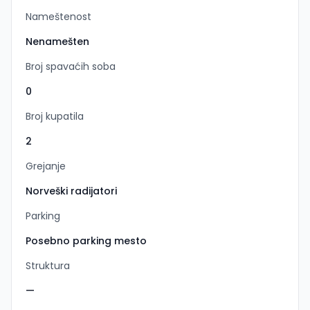
Nameštenost
Nenamešten
Broj spavaćih soba
0
Broj kupatila
2
Grejanje
Norveški radijatori
Parking
Posebno parking mesto
Struktura
—