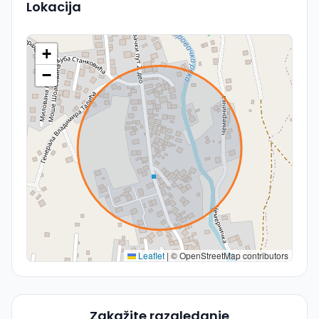
Lokacija
+
−
Leaflet
|
© OpenStreetMap contributors
Zakažite razgledanje