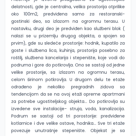
delatnosti, gde je centralna, velika prostorija otprilike
oko 100m2, predviđena samo za restoranski-
gostinski deo, sa izlazom na ogromnu terasu. U
nastavku, drugi deo je predviđen kao službeni blok (
nalazi se u prizemlju drugog objekta, a spojen sa
prvim), gde su sledeće prostorije: hodnik, kupatilo za
goste i službena lica, kuhinja, prostorija posebno za
roštilj, službena kancelarija i stepenište, koje vodi do
podruma i gore do potkrovlja. Ono se sastoji od jedne
velike prostorije, sa izlazom na ogromnu terasu,
celom širinom potkrovlja. U drugom delu te etaže
odrađeno je nekoliko pregradnih zidova sa
tendencijom da se na ovoj etaži opreme apartmani
za potrebe ugostiteljskog objekta... Do potkrovlja su
izvedene sve instalacije- struja, voda, kanalizacija.
Podrum se sastoji od tri porostorije: predviđene
kotlarnice i dve velike ostave, hodnika... Sve tri etaže
povezuje unutrašnje stepenište. Objekat je sa