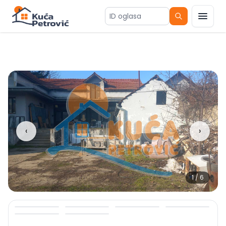
ID oglasa
‹
›
1
/
6