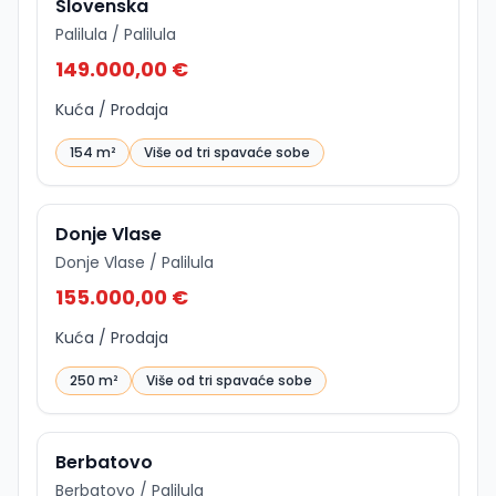
Slovenska
Palilula / Palilula
149.000,00 €
Kuća / Prodaja
154 m²
Više od tri spavaće sobe
ID
p-5749
Donje Vlase
Donje Vlase / Palilula
155.000,00 €
Kuća / Prodaja
250 m²
Više od tri spavaće sobe
ID
p-16866
Berbatovo
Berbatovo / Palilula