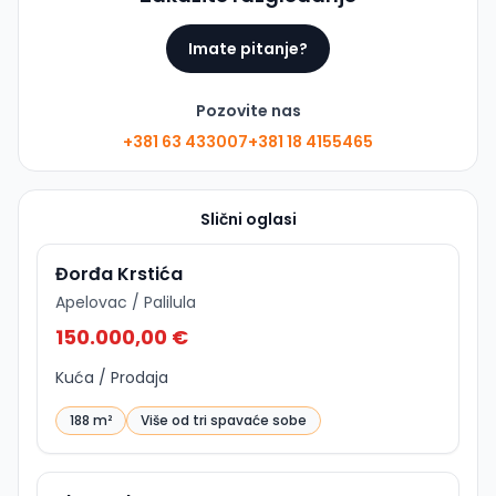
Imate pitanje?
Pozovite nas
+381 63 433007
+381 18 4155465
ID
p-14934
Slični oglasi
Đorđa Krstića
Apelovac / Palilula
150.000,00 €
Kuća / Prodaja
188 m²
Više od tri spavaće sobe
ID
p-12301