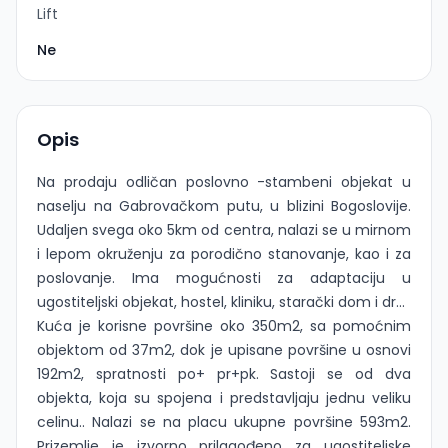
Lift
Ne
Opis
Na prodaju odličan poslovno -stambeni objekat u
naselju na Gabrovačkom putu, u blizini Bogoslovije.
Udaljen svega oko 5km od centra, nalazi se u mirnom
i lepom okruženju za porodično stanovanje, kao i za
poslovanje. Ima mogućnosti za adaptaciju u
ugostiteljski objekat, hostel, kliniku, starački dom i dr...
Kuća je korisne površine oko 350m2, sa pomoćnim
objektom od 37m2, dok je upisane površine u osnovi
192m2, spratnosti po+ pr+pk. Sastoji se od dva
objekta, koja su spojena i predstavljaju jednu veliku
celinu.. Nalazi se na placu ukupne površine 593m2.
Prizemlje je izvorno prilagođeno za ugostiteljske