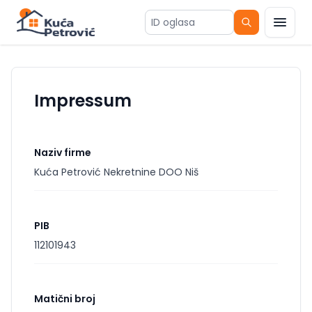
ID oglasa
Impressum
Naziv firme
Kuća Petrović Nekretnine DOO Niš
PIB
112101943
Matični broj