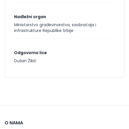
Nadležni organ
Ministarstvo građevinarstva, saobraćaja i
infrastrukture Republike Srbije
Odgovorno lice
Dušan Žikić
O NAMA