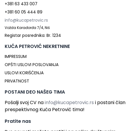
+381 63 433 007
+381 60 05 444 89
info@kucapetrovic.rs
Vožda Karađorđa 7/4, Niš
Registar posrednika: Br. 1234
KUĆA PETROVIĆ NEKRETNINE
IMPRESSUM
OPŠTI USLOVI POSLOVANJA
USLOVI KORIŠĆENJA
PRIVATNOST
POSTANI DEO NAŠEG TIMA
Pošalji svoj CV na
info@kucapetrovic.rs
i postani član
prespektivnog Kuća Petrović tima!
Pratite nas