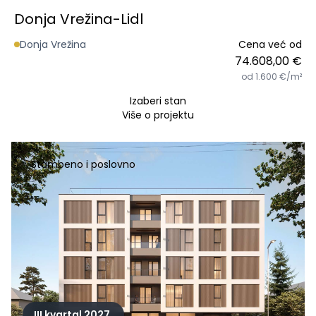
Donja Vrežina-Lidl
Donja Vrežina
Cena već od
74.608,00 €
od 1.600 €/m²
Izaberi stan
Više o projektu
Stambeno i poslovno
III kvartal 2027.