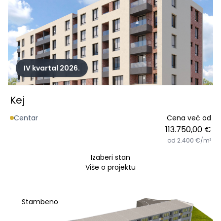
IV kvartal 2026.
Kej
Centar
Cena već od
113.750,00 €
od 2.400 €/m²
Izaberi stan
Više o projektu
Stambeno