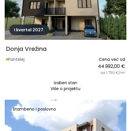
I kvartal 2027.
Donja Vrežina
Pantelej
Cena već od
44.992,00 €
od 1.750 €/m²
Izaberi stan
Više o projektu
Stambeno i poslovno