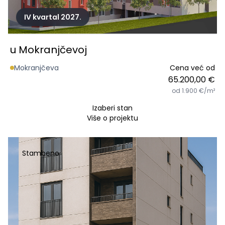
IV kvartal 2027.
u Mokranjčevoj
Mokranjčeva
Cena već od
65.200,00 €
od 1.900 €/m²
Izaberi stan
Više o projektu
Stambeno