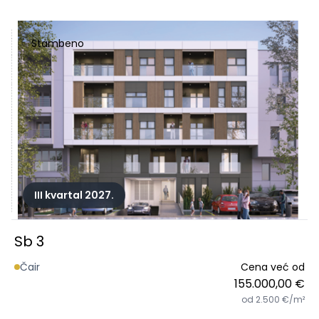
Stambeno
III kvartal 2027.
Sb 3
Čair
Cena već od
155.000,00 €
od 2.500 €/m²