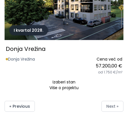
I kvartal 2028.
Donja Vrežina
Donja Vrežina
Cena već od
57.200,00 €
od 1.750 €/m²
Izaberi stan
Više o projektu
« Previous
Next »