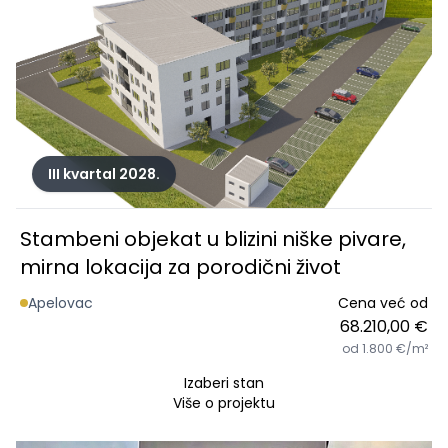
III kvartal 2028.
Stambeni objekat u blizini niške pivare,
mirna lokacija za porodični život
Apelovac
Cena već od
68.210,00 €
od 1.800 €/m²
Izaberi stan
Više o projektu