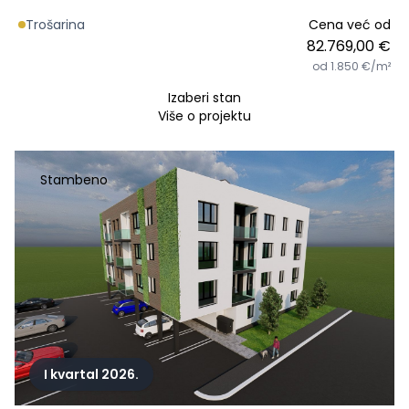
Trošarina
Cena već od
82.769,00 €
od 1.850 €/m²
Izaberi stan
Više o projektu
Stambeno
I kvartal 2026.