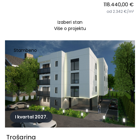
118.440,00 €
od 2.342 €/m²
Izaberi stan
Više o projektu
Stambeno
I kvartal 2027.
Trošarina