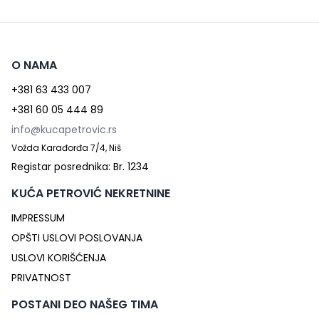
O NAMA
+381 63 433 007
+381 60 05 444 89
info@kucapetrovic.rs
Vožda Karađorđa 7/4, Niš
Registar posrednika: Br. 1234
KUĆA PETROVIĆ NEKRETNINE
IMPRESSUM
OPŠTI USLOVI POSLOVANJA
USLOVI KORIŠĆENJA
PRIVATNOST
POSTANI DEO NAŠEG TIMA