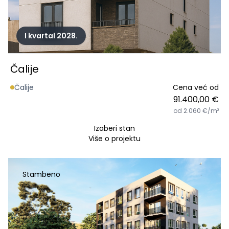
I kvartal 2028.
Čalije
Čalije
Cena već od
91.400,00 €
od 2.060 €/m²
Izaberi stan
Više o projektu
Stambeno