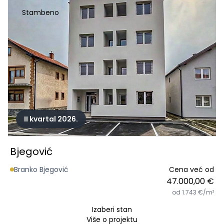
Stambeno
II kvartal 2026.
Bjegović
Branko Bjegović
Cena već od
47.000,00 €
od 1.743 €/m²
Izaberi stan
Više o projektu