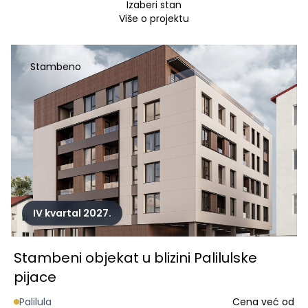
Izaberi stan
Više o projektu
Stambeno
IV kvartal 2027.
Stambeni objekat u blizini Palilulske
pijace
Palilula
Cena već od