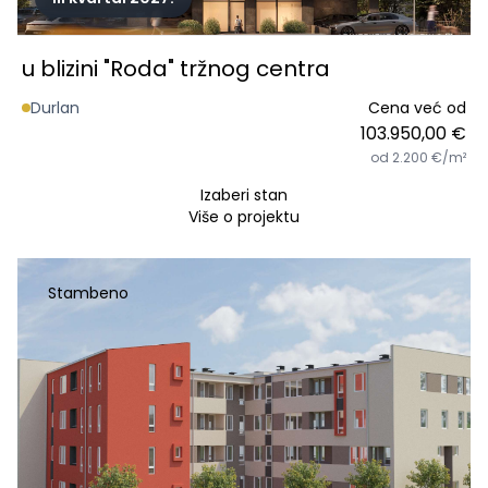
u blizini "Roda" tržnog centra
Durlan
Cena već od
103.950,00 €
od 2.200 €/m²
Izaberi stan
Više o projektu
Stambeno