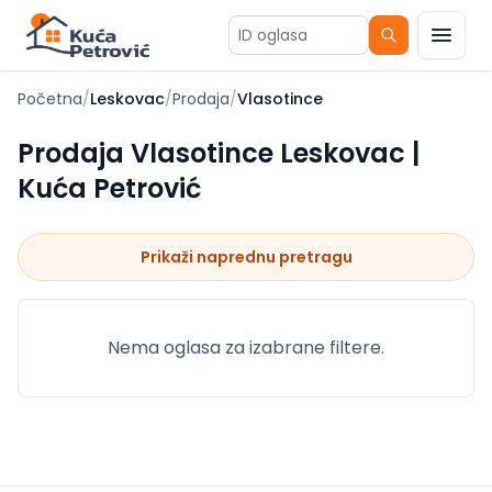
ID oglasa
Početna
/
Leskovac
/
Prodaja
/
Vlasotince
Prodaja Vlasotince Leskovac |
Kuća Petrović
Prikaži naprednu pretragu
Nema oglasa za izabrane filtere.