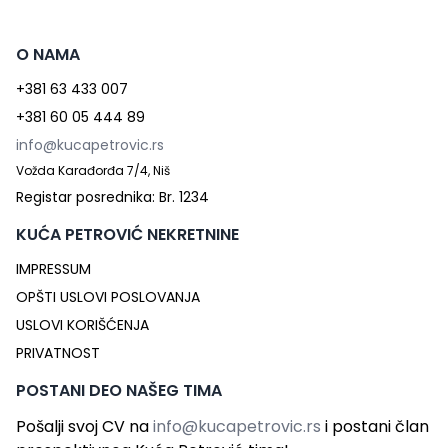
O NAMA
+381 63 433 007
+381 60 05 444 89
info@kucapetrovic.rs
Vožda Karađorđa 7/4, Niš
Registar posrednika: Br. 1234
KUĆA PETROVIĆ NEKRETNINE
IMPRESSUM
OPŠTI USLOVI POSLOVANJA
USLOVI KORIŠĆENJA
PRIVATNOST
POSTANI DEO NAŠEG TIMA
Pošalji svoj CV na
info@kucapetrovic.rs
i postani član