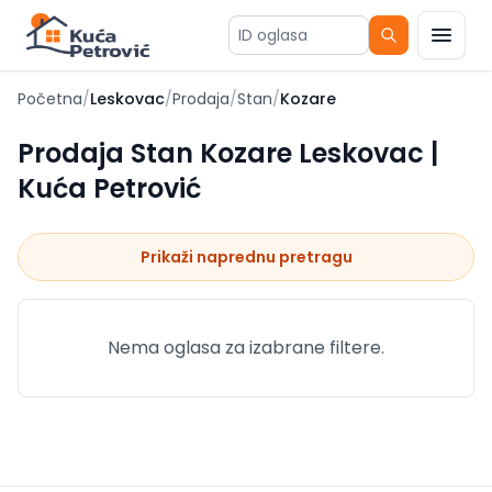
ID oglasa
Početna
/
Leskovac
/
Prodaja
/
Stan
/
Kozare
Prodaja Stan Kozare Leskovac |
Kuća Petrović
Prikaži naprednu pretragu
Nema oglasa za izabrane filtere.