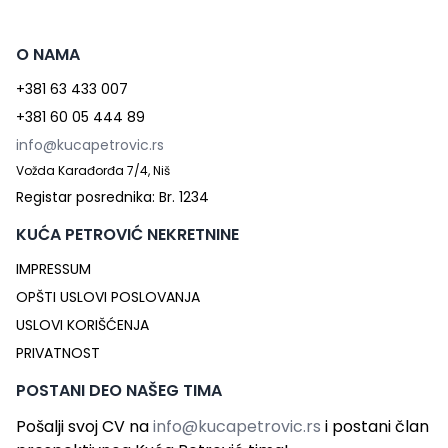
O NAMA
+381 63 433 007
+381 60 05 444 89
info@kucapetrovic.rs
Vožda Karađorđa 7/4, Niš
Registar posrednika: Br. 1234
KUĆA PETROVIĆ NEKRETNINE
IMPRESSUM
OPŠTI USLOVI POSLOVANJA
USLOVI KORIŠĆENJA
PRIVATNOST
POSTANI DEO NAŠEG TIMA
Pošalji svoj CV na
info@kucapetrovic.rs
i postani član