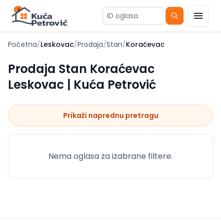
ID oglasa
Početna
/
Leskovac
/
Prodaja
/
Stan
/
Koraćevac
Prodaja Stan Koraćevac
Leskovac | Kuća Petrović
Prikaži naprednu pretragu
Nema oglasa za izabrane filtere.