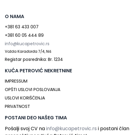
O NAMA
+381 63 433 007
+381 60 05 444 89
info@kucapetrovic.rs
Vožda Karađorđa 7/4, Niš
Registar posrednika: Br. 1234
KUĆA PETROVIĆ NEKRETNINE
IMPRESSUM
OPŠTI USLOVI POSLOVANJA
USLOVI KORIŠĆENJA
PRIVATNOST
POSTANI DEO NAŠEG TIMA
Pošalji svoj CV na
info@kucapetrovic.rs
i postani član