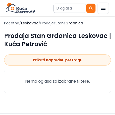
ID oglasa
Početna
/
Leskovac
/
Prodaja
/
Stan
/
Grdanica
Prodaja Stan Grdanica Leskovac |
Kuća Petrović
Prikaži naprednu pretragu
Nema oglasa za izabrane filtere.