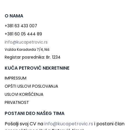
O NAMA
+381 63 433 007
+381 60 05 444 89
info@kucapetrovic.rs
Vožda Karađorđa 7/4, Niš
Registar posrednika: Br. 1234
KUĆA PETROVIĆ NEKRETNINE
IMPRESSUM
OPŠTI USLOVI POSLOVANJA
USLOVI KORIŠĆENJA
PRIVATNOST
POSTANI DEO NAŠEG TIMA
Pošalji svoj CV na
info@kucapetrovic.rs
i postani član