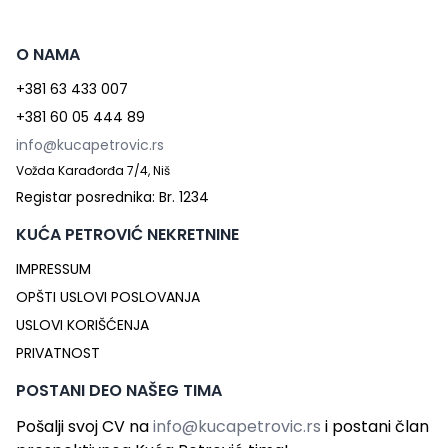
O NAMA
+381 63 433 007
+381 60 05 444 89
info@kucapetrovic.rs
Vožda Karađorđa 7/4, Niš
Registar posrednika: Br. 1234
KUĆA PETROVIĆ NEKRETNINE
IMPRESSUM
OPŠTI USLOVI POSLOVANJA
USLOVI KORIŠĆENJA
PRIVATNOST
POSTANI DEO NAŠEG TIMA
Pošalji svoj CV na
info@kucapetrovic.rs
i postani član