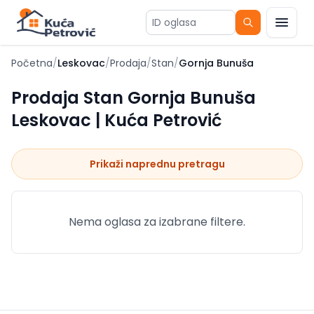
ID oglasa
Početna
/
Leskovac
/
Prodaja
/
Stan
/
Gornja Bunuša
Prodaja Stan Gornja Bunuša
Leskovac | Kuća Petrović
Prikaži naprednu pretragu
Nema oglasa za izabrane filtere.