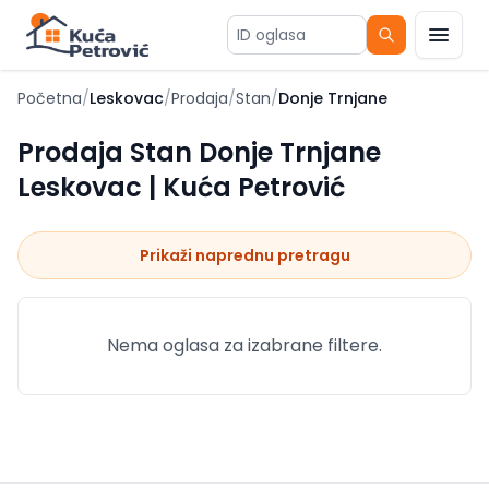
ID oglasa
Početna
/
Leskovac
/
Prodaja
/
Stan
/
Donje Trnjane
Prodaja Stan Donje Trnjane
Leskovac | Kuća Petrović
Prikaži naprednu pretragu
Nema oglasa za izabrane filtere.