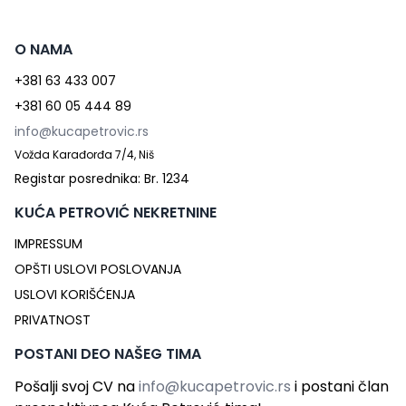
O NAMA
+381 63 433 007
+381 60 05 444 89
info@kucapetrovic.rs
Vožda Karađorđa 7/4, Niš
Registar posrednika: Br. 1234
KUĆA PETROVIĆ NEKRETNINE
IMPRESSUM
OPŠTI USLOVI POSLOVANJA
USLOVI KORIŠĆENJA
PRIVATNOST
POSTANI DEO NAŠEG TIMA
Pošalji svoj CV na
info@kucapetrovic.rs
i postani član