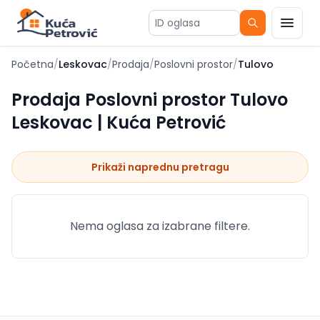
ID oglasa
Početna
/
Leskovac
/
Prodaja
/
Poslovni prostor
/
Tulovo
Prodaja Poslovni prostor Tulovo
Leskovac | Kuća Petrović
Prikaži naprednu pretragu
Nema oglasa za izabrane filtere.