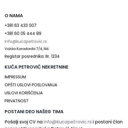
O NAMA
+381 63 433 007
+381 60 05 444 89
info@kucapetrovic.rs
Vožda Karađorđa 7/4, Niš
Registar posrednika: Br. 1234
KUĆA PETROVIĆ NEKRETNINE
IMPRESSUM
OPŠTI USLOVI POSLOVANJA
USLOVI KORIŠĆENJA
PRIVATNOST
POSTANI DEO NAŠEG TIMA
Pošalji svoj CV na
info@kucapetrovic.rs
i postani član