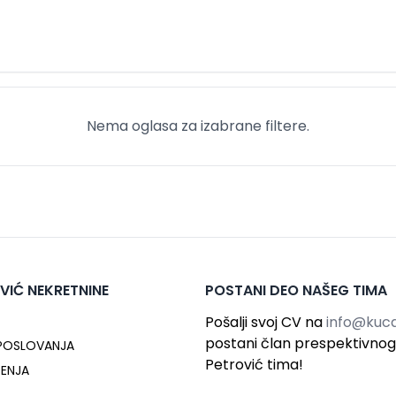
Nema oglasa za izabrane filtere.
VIĆ NEKRETNINE
POSTANI DEO NAŠEG TIMA
Pošalji svoj CV na
info@kuca
postani član prespektivno
 POSLOVANJA
Petrović tima!
ĆENJA