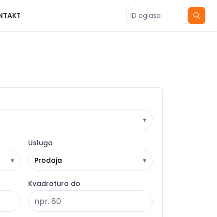
NTAKT
ID oglasa
▾
Usluga
▾
Prodaja
▾
Kvadratura do