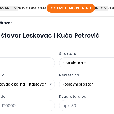
DAVANJE
NOVOGRADNJA
OGLASITE NEKRETNINU
INFO
KO
štavar
aštavar Leskovac | Kuća Petrović
Struktura
– Struktura –
ija
Nekretnina
kovac okolina - Kaštavar
▾
Poslovni prostor
 do
Kvadratura od