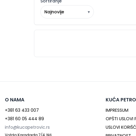
Sortiranje
Najnovije
▾
O NAMA
KUĆA PETRO
+381 63 433 007
IMPRESSUM
+381 60 05 444 89
OPŠTI USLOVI
info@kucapetrovic.rs
USLOVI KORIŠ
Vožda Karađorđa 7/4, Niš
PRIVATNOST