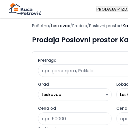
PRODAJA
IZ
Početna
/
Leskovac
/
Prodaja
/
Poslovni prostor
/
Ka
Prodaja Poslovni prostor K
Pretraga
Grad
Lokac
Leskovac
▾
Les
Cena od
Cena