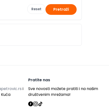
Reset
Pretraži
Pratite nas
petrovic.rs
i
Sve novosti možete pratiti i na našim
g Kuća
društvenim mrežama!