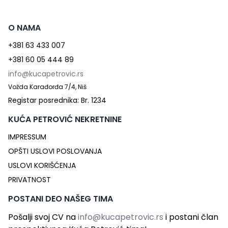
O NAMA
+381 63 433 007
+381 60 05 444 89
info@kucapetrovic.rs
Vožda Karađorđa 7/4, Niš
Registar posrednika: Br. 1234
KUĆA PETROVIĆ NEKRETNINE
IMPRESSUM
OPŠTI USLOVI POSLOVANJA
USLOVI KORIŠĆENJA
PRIVATNOST
POSTANI DEO NAŠEG TIMA
Pošalji svoj CV na
info@kucapetrovic.rs
i postani član