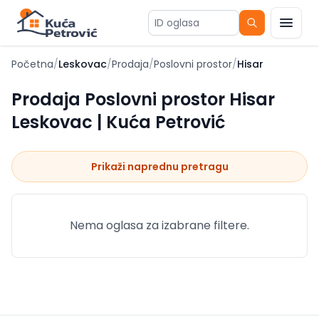
ID oglasa
Početna
/
Leskovac
/
Prodaja
/
Poslovni prostor
/
Hisar
Prodaja Poslovni prostor Hisar
Leskovac | Kuća Petrović
Prikaži naprednu pretragu
Nema oglasa za izabrane filtere.