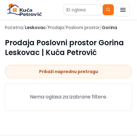
ID oglasa
Početna
/
Leskovac
/
Prodaja
/
Poslovni prostor
/
Gorina
Prodaja Poslovni prostor Gorina
Leskovac | Kuća Petrović
Prikaži naprednu pretragu
Nema oglasa za izabrane filtere.