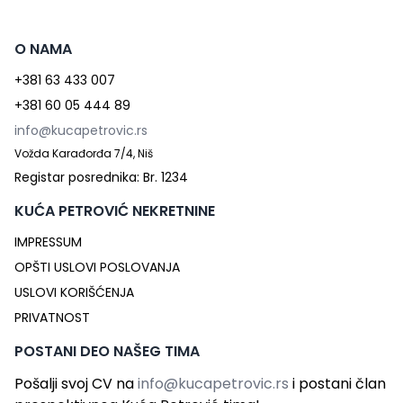
O NAMA
+381 63 433 007
+381 60 05 444 89
info@kucapetrovic.rs
Vožda Karađorđa 7/4, Niš
Registar posrednika: Br. 1234
KUĆA PETROVIĆ NEKRETNINE
IMPRESSUM
OPŠTI USLOVI POSLOVANJA
USLOVI KORIŠĆENJA
PRIVATNOST
POSTANI DEO NAŠEG TIMA
Pošalji svoj CV na
info@kucapetrovic.rs
i postani član