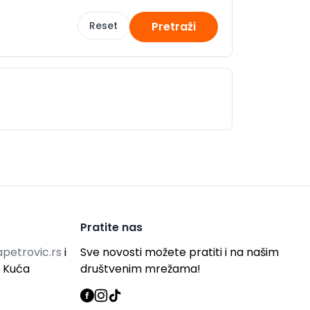
Reset
Pretraži
Pratite nas
petrovic.rs
i
Sve novosti možete pratiti i na našim
g Kuća
društvenim mrežama!