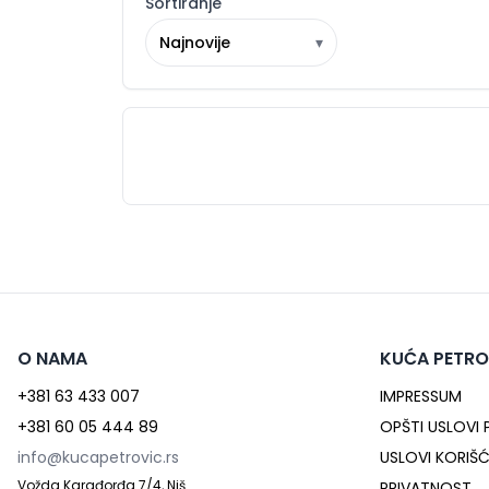
Sortiranje
Najnovije
▾
O NAMA
KUĆA PETRO
+381 63 433 007
IMPRESSUM
+381 60 05 444 89
OPŠTI USLOVI
info@kucapetrovic.rs
USLOVI KORIŠ
Vožda Karađorđa 7/4, Niš
PRIVATNOST