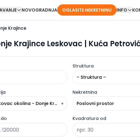
DAVANJE
NOVOGRADNJA
OGLASITE NEKRETNINU
INFO
KO
nje Krajince
nje Krajince Leskovac | Kuća Petrovi
Struktura
– Struktura –
ija
Nekretnina
kovac okolina - Donje Krajince
▾
Poslovni prostor
 do
Kvadratura od