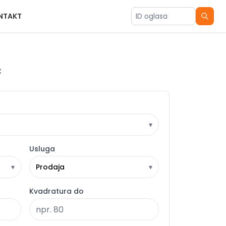
NTAKT
ID oglasa
ć
▾
Usluga
▾
Prodaja
▾
Kvadratura do