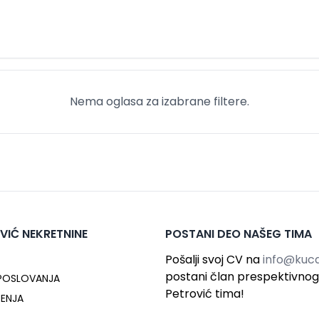
Nema oglasa za izabrane filtere.
VIĆ NEKRETNINE
POSTANI DEO NAŠEG TIMA
Pošalji svoj CV na
info@kuca
postani član prespektivno
 POSLOVANJA
Petrović tima!
ĆENJA