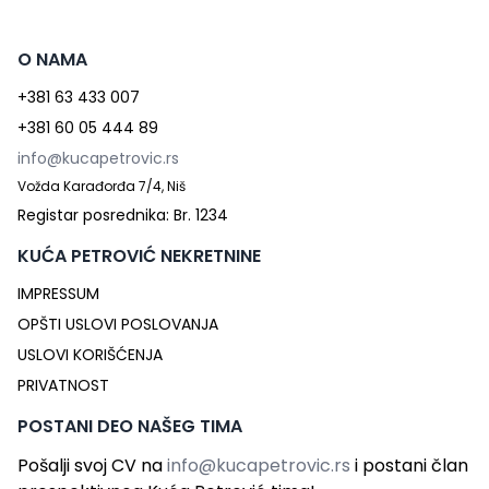
O NAMA
+381 63 433 007
+381 60 05 444 89
info@kucapetrovic.rs
Vožda Karađorđa 7/4, Niš
Registar posrednika: Br. 1234
KUĆA PETROVIĆ NEKRETNINE
IMPRESSUM
OPŠTI USLOVI POSLOVANJA
USLOVI KORIŠĆENJA
PRIVATNOST
POSTANI DEO NAŠEG TIMA
Pošalji svoj CV na
info@kucapetrovic.rs
i postani član