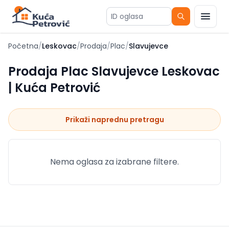
ID oglasa
Početna
/
Leskovac
/
Prodaja
/
Plac
/
Slavujevce
Prodaja Plac Slavujevce Leskovac
| Kuća Petrović
Prikaži naprednu pretragu
Nema oglasa za izabrane filtere.