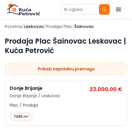
ID oglasa
Početna
/
Leskovac
/
Prodaja
/
Plac
/
Šainovac
Prodaja Plac Šainovac Leskovac |
Kuća Petrović
Prikaži naprednu pretragu
ID
p-15443
Donje Brijanje
23.000,00 €
Donje Brijanje / Leskovac
Plac / Prodaja
7085 m²
ID
p-14669