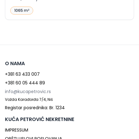
1065 m²
O NAMA
+381 63 433 007
+381 60 05 444 89
info@kucapetrovic.rs
Vožda Karađorđa 7/4, Niš
Registar posrednika: Br. 1234
KUĆA PETROVIĆ NEKRETNINE
IMPRESSUM
OPŠTI USLOVI POSLOVANJA