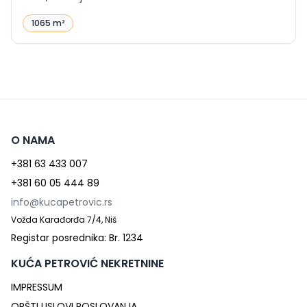
1065 m²
O NAMA
+381 63 433 007
+381 60 05 444 89
info@kucapetrovic.rs
Vožda Karađorđa 7/4, Niš
Registar posrednika: Br. 1234
KUĆA PETROVIĆ NEKRETNINE
IMPRESSUM
OPŠTI USLOVI POSLOVANJA