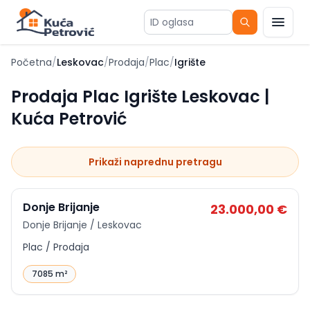
ID oglasa
Početna
/
Leskovac
/
Prodaja
/
Plac
/
Igrište
Prodaja Plac Igrište Leskovac |
Kuća Petrović
Prikaži naprednu pretragu
ID
p-15443
Donje Brijanje
23.000,00 €
Donje Brijanje / Leskovac
Plac / Prodaja
7085 m²
ID
p-14669