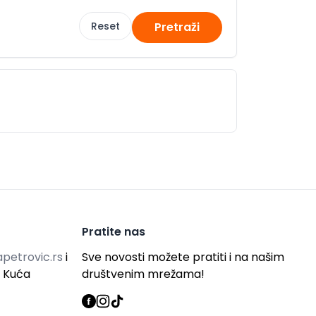
Reset
Pretraži
Pratite nas
petrovic.rs
i
Sve novosti možete pratiti i na našim
g Kuća
društvenim mrežama!