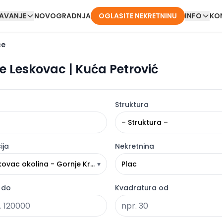
DAVANJE
NOVOGRADNJA
OGLASITE NEKRETNINU
INFO
KO
ce
e Leskovac | Kuća Petrović
Struktura
– Struktura –
ija
Nekretnina
kovac okolina - Gornje Krajince
▾
Plac
 do
Kvadratura od