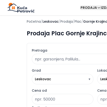
PRODAJA
IZ
Početna
/
Leskovac
/
Prodaja
/
Plac
/
Gornje Krajin
Prodaja Plac Gornje Krajinc
Pretraga
Grad
Lokac
Leskovac
▾
Les
Cena od
Cena