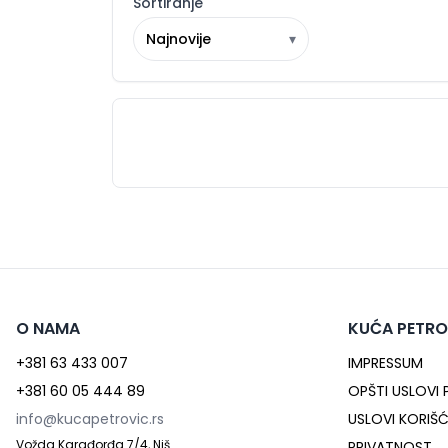
Sortiranje
Najnovije
▾
O NAMA
KUĆA PETRO
+381 63 433 007
IMPRESSUM
+381 60 05 444 89
OPŠTI USLOVI
info@kucapetrovic.rs
USLOVI KORIŠ
Vožda Karađorđa 7/4, Niš
PRIVATNOST