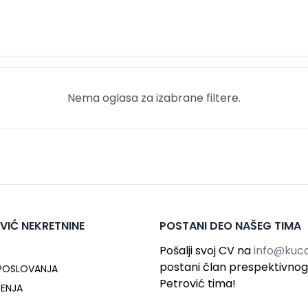
Nema oglasa za izabrane filtere.
VIĆ NEKRETNINE
POSTANI DEO NAŠEG TIMA
Pošalji svoj CV na
info@kuca
postani član prespektivno
 POSLOVANJA
Petrović tima!
ĆENJA