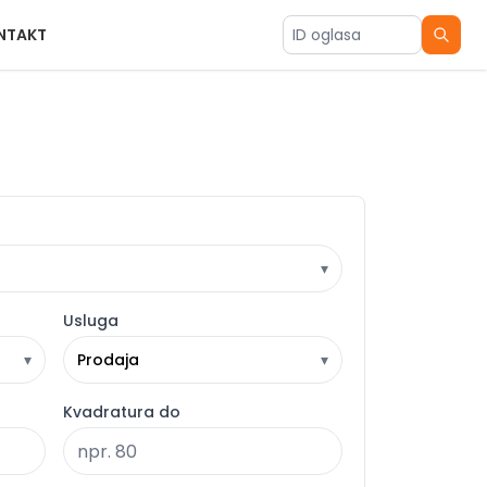
NTAKT
ID oglasa
▾
Usluga
▾
Prodaja
▾
Kvadratura do