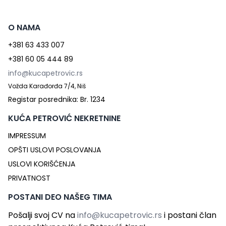
O NAMA
+381 63 433 007
+381 60 05 444 89
info@kucapetrovic.rs
Vožda Karađorđa 7/4, Niš
Registar posrednika: Br. 1234
KUĆA PETROVIĆ NEKRETNINE
IMPRESSUM
OPŠTI USLOVI POSLOVANJA
USLOVI KORIŠĆENJA
PRIVATNOST
POSTANI DEO NAŠEG TIMA
Pošalji svoj CV na
info@kucapetrovic.rs
i postani član