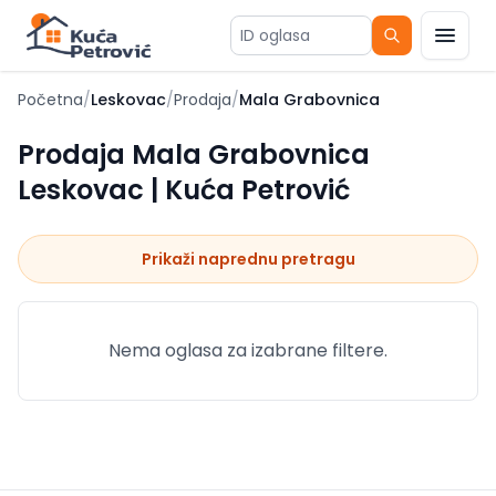
ID oglasa
Početna
/
Leskovac
/
Prodaja
/
Mala Grabovnica
Prodaja Mala Grabovnica
Leskovac | Kuća Petrović
Prikaži naprednu pretragu
Nema oglasa za izabrane filtere.