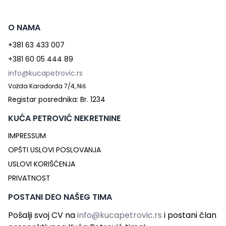
O NAMA
+381 63 433 007
+381 60 05 444 89
info@kucapetrovic.rs
Vožda Karađorđa 7/4, Niš
Registar posrednika: Br. 1234
KUĆA PETROVIĆ NEKRETNINE
IMPRESSUM
OPŠTI USLOVI POSLOVANJA
USLOVI KORIŠĆENJA
PRIVATNOST
POSTANI DEO NAŠEG TIMA
Pošalji svoj CV na
info@kucapetrovic.rs
i postani član