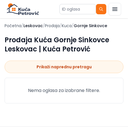
ID oglasa
Početna
/
Leskovac
/
Prodaja
/
Kuca
/
Gornje Sinkovce
Prodaja Kuća Gornje Sinkovce
Leskovac | Kuća Petrović
Prikaži naprednu pretragu
Nema oglasa za izabrane filtere.