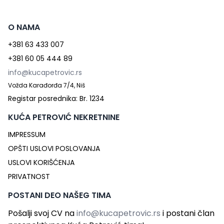
O NAMA
+381 63 433 007
+381 60 05 444 89
info@kucapetrovic.rs
Vožda Karađorđa 7/4, Niš
Registar posrednika: Br. 1234
KUĆA PETROVIĆ NEKRETNINE
IMPRESSUM
OPŠTI USLOVI POSLOVANJA
USLOVI KORIŠĆENJA
PRIVATNOST
POSTANI DEO NAŠEG TIMA
Pošalji svoj CV na
info@kucapetrovic.rs
i postani član