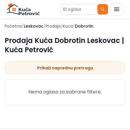
ID oglasa
Početna
/
Leskovac
/
Prodaja
/
Kuca
/
Dobrotin
Prodaja Kuća Dobrotin Leskovac |
Kuća Petrović
Prikaži naprednu pretragu
Nema oglasa za izabrane filtere.