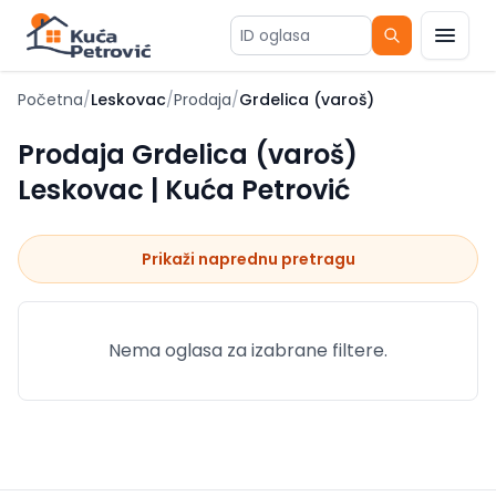
ID oglasa
Početna
/
Leskovac
/
Prodaja
/
Grdelica (varoš)
Prodaja Grdelica (varoš)
Leskovac | Kuća Petrović
Prikaži naprednu pretragu
Nema oglasa za izabrane filtere.