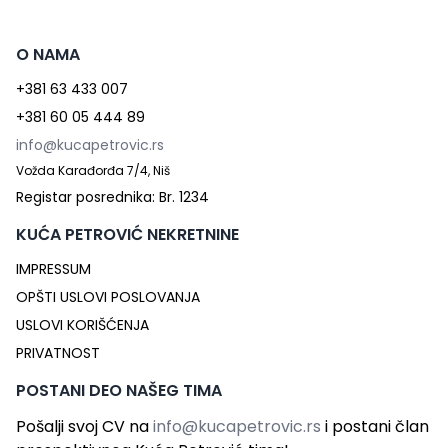
O NAMA
+381 63 433 007
+381 60 05 444 89
info@kucapetrovic.rs
Vožda Karađorđa 7/4, Niš
Registar posrednika: Br. 1234
KUĆA PETROVIĆ NEKRETNINE
IMPRESSUM
OPŠTI USLOVI POSLOVANJA
USLOVI KORIŠĆENJA
PRIVATNOST
POSTANI DEO NAŠEG TIMA
Pošalji svoj CV na
info@kucapetrovic.rs
i postani član