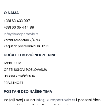
O NAMA
+381 63 433 007
+381 60 05 444 89
info@kucapetrovic.rs
Vožda Karađorđa 7/4, Niš
Registar posrednika: Br. 1234
KUĆA PETROVIĆ NEKRETNINE
IMPRESSUM
OPŠTI USLOVI POSLOVANJA
USLOVI KORIŠĆENJA
PRIVATNOST
POSTANI DEO NAŠEG TIMA
Pošalji svoj CV na
info@kucapetrovic.rs
i postani član