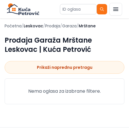
ID oglasa
Početna
/
Leskovac
/
Prodaja
/
Garaza
/
Mrštane
Prodaja Garaža Mrštane
Leskovac | Kuća Petrović
Prikaži naprednu pretragu
Nema oglasa za izabrane filtere.