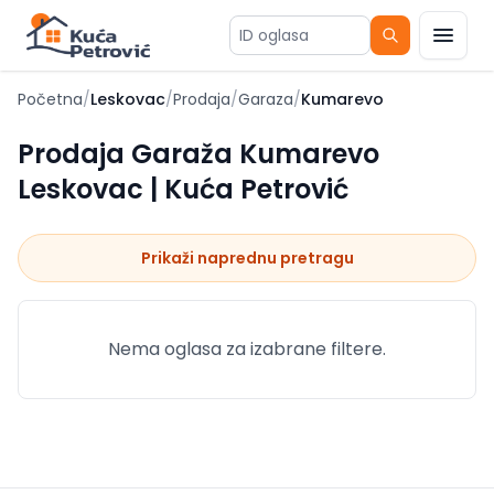
ID oglasa
Početna
/
Leskovac
/
Prodaja
/
Garaza
/
Kumarevo
Prodaja Garaža Kumarevo
Leskovac | Kuća Petrović
Prikaži naprednu pretragu
Nema oglasa za izabrane filtere.