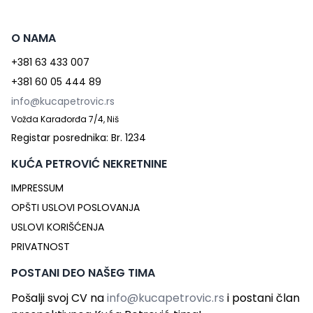
O NAMA
+381 63 433 007
+381 60 05 444 89
info@kucapetrovic.rs
Vožda Karađorđa 7/4, Niš
Registar posrednika: Br. 1234
KUĆA PETROVIĆ NEKRETNINE
IMPRESSUM
OPŠTI USLOVI POSLOVANJA
USLOVI KORIŠĆENJA
PRIVATNOST
POSTANI DEO NAŠEG TIMA
Pošalji svoj CV na
info@kucapetrovic.rs
i postani član