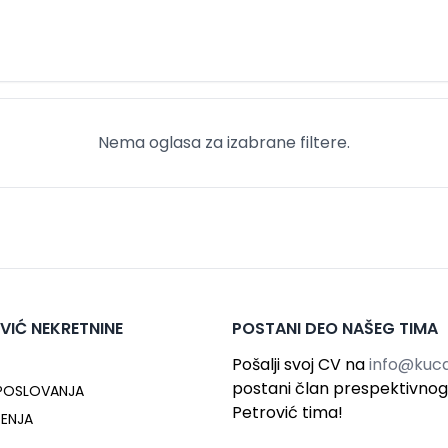
Nema oglasa za izabrane filtere.
VIĆ NEKRETNINE
POSTANI DEO NAŠEG TIMA
Pošalji svoj CV na
info@kuca
postani član prespektivno
 POSLOVANJA
Petrović tima!
ĆENJA