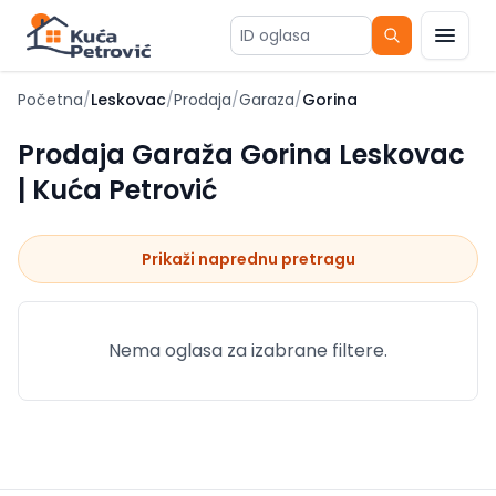
ID oglasa
Početna
/
Leskovac
/
Prodaja
/
Garaza
/
Gorina
Prodaja Garaža Gorina Leskovac
| Kuća Petrović
Prikaži naprednu pretragu
Nema oglasa za izabrane filtere.