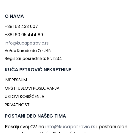
O NAMA
+381 63 433 007
+381 60 05 444 89
info@kucapetrovic.rs
Vožda Karađorđa 7/4, Niš
Registar posrednika: Br. 1234
KUĆA PETROVIĆ NEKRETNINE
IMPRESSUM
OPŠTI USLOVI POSLOVANJA
USLOVI KORIŠĆENJA
PRIVATNOST
POSTANI DEO NAŠEG TIMA
Pošalji svoj CV na
info@kucapetrovic.rs
i postani član