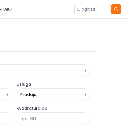
NTAKT
ID oglasa
▾
Usluga
▾
Prodaja
▾
Kvadratura do