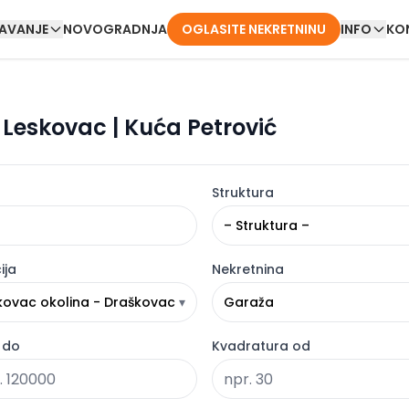
DAVANJE
NOVOGRADNJA
OGLASITE NEKRETNINU
INFO
KO
Leskovac | Kuća Petrović
Struktura
– Struktura –
ija
Nekretnina
kovac okolina - Draškovac
▾
Garaža
 do
Kvadratura od