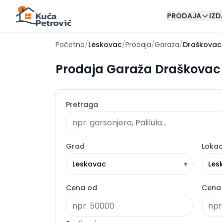
PRODAJA
IZ
Početna
/
Leskovac
/
Prodaja
/
Garaza
/
Draškovac
Prodaja Garaža Draškovac 
Pretraga
Grad
Lokac
Leskovac
▾
Les
Cena od
Cena