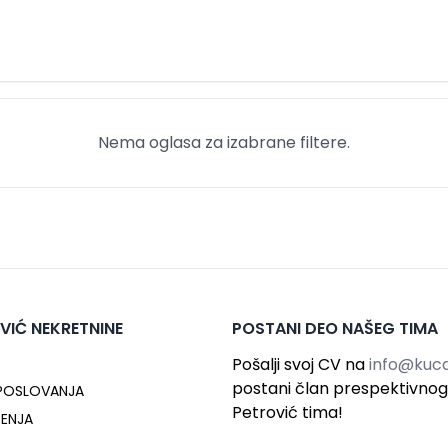
Nema oglasa za izabrane filtere.
VIĆ NEKRETNINE
POSTANI DEO NAŠEG TIMA
Pošalji svoj CV na
info@kuca
postani član prespektivno
 POSLOVANJA
Petrović tima!
ĆENJA