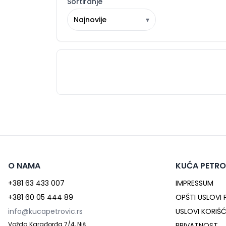
Sortiranje
Najnovije
▾
O NAMA
KUĆA PETRO
+381 63 433 007
IMPRESSUM
+381 60 05 444 89
OPŠTI USLOVI
info@kucapetrovic.rs
USLOVI KORIŠ
Vožda Karađorđa 7/4, Niš
PRIVATNOST