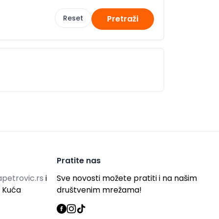
Reset
Pretraži
Pratite nas
petrovic.rs
i
Sve novosti možete pratiti i na našim
g Kuća
društvenim mrežama!