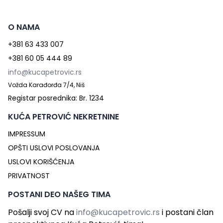
O NAMA
+381 63 433 007
+381 60 05 444 89
info@kucapetrovic.rs
Vožda Karađorđa 7/4, Niš
Registar posrednika: Br. 1234
KUĆA PETROVIĆ NEKRETNINE
IMPRESSUM
OPŠTI USLOVI POSLOVANJA
USLOVI KORIŠĆENJA
PRIVATNOST
POSTANI DEO NAŠEG TIMA
Pošalji svoj CV na
info@kucapetrovic.rs
i postani član