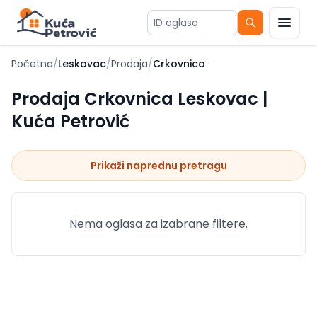
ID oglasa
Početna
/
Leskovac
/
Prodaja
/
Crkovnica
Prodaja Crkovnica Leskovac |
Kuća Petrović
Prikaži naprednu pretragu
Nema oglasa za izabrane filtere.