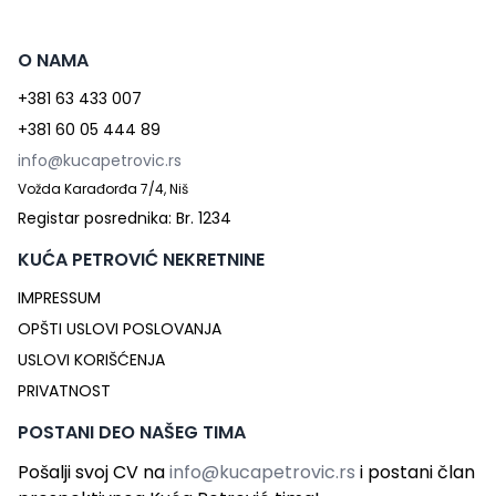
O NAMA
+381 63 433 007
+381 60 05 444 89
info@kucapetrovic.rs
Vožda Karađorđa 7/4, Niš
Registar posrednika: Br. 1234
KUĆA PETROVIĆ NEKRETNINE
IMPRESSUM
OPŠTI USLOVI POSLOVANJA
USLOVI KORIŠĆENJA
PRIVATNOST
POSTANI DEO NAŠEG TIMA
Pošalji svoj CV na
info@kucapetrovic.rs
i postani član