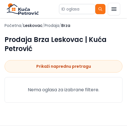
ID oglasa
Početna
/
Leskovac
/
Prodaja
/
Brza
Prodaja Brza Leskovac | Kuća
Petrović
Prikaži naprednu pretragu
Nema oglasa za izabrane filtere.