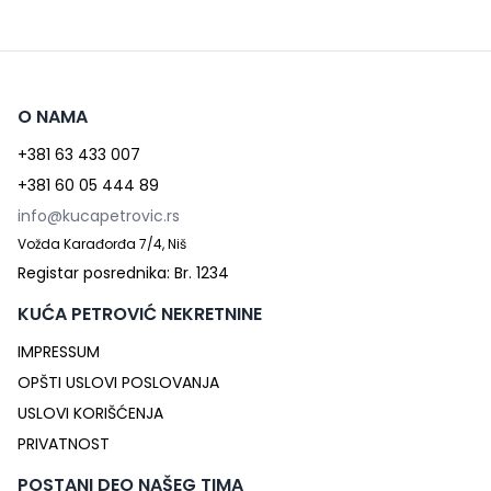
O NAMA
+381 63 433 007
+381 60 05 444 89
info@kucapetrovic.rs
Vožda Karađorđa 7/4, Niš
Registar posrednika: Br. 1234
KUĆA PETROVIĆ NEKRETNINE
IMPRESSUM
OPŠTI USLOVI POSLOVANJA
USLOVI KORIŠĆENJA
PRIVATNOST
POSTANI DEO NAŠEG TIMA