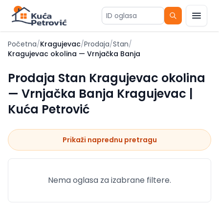
ID oglasa
Početna
/
Kragujevac
/
Prodaja
/
Stan
/
Kragujevac okolina — Vrnjačka Banja
Prodaja Stan Kragujevac okolina
— Vrnjačka Banja Kragujevac |
Kuća Petrović
Prikaži naprednu pretragu
Nema oglasa za izabrane filtere.