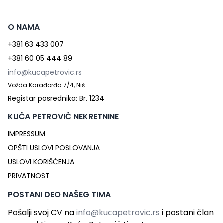
O NAMA
+381 63 433 007
+381 60 05 444 89
info@kucapetrovic.rs
Vožda Karađorđa 7/4, Niš
Registar posrednika: Br. 1234
KUĆA PETROVIĆ NEKRETNINE
IMPRESSUM
OPŠTI USLOVI POSLOVANJA
USLOVI KORIŠĆENJA
PRIVATNOST
POSTANI DEO NAŠEG TIMA
Pošalji svoj CV na
info@kucapetrovic.rs
i postani član