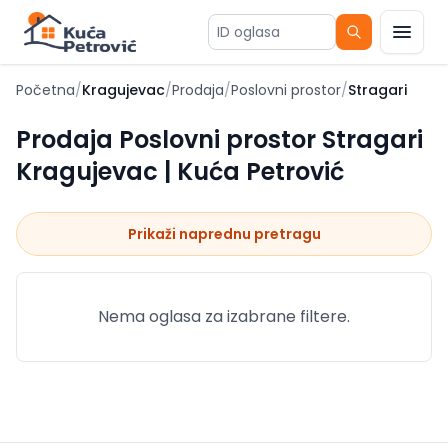
ID oglasa
Početna
/
Kragujevac
/
Prodaja
/
Poslovni prostor
/
Stragari
Prodaja Poslovni prostor Stragari
Kragujevac | Kuća Petrović
Prikaži naprednu pretragu
Nema oglasa za izabrane filtere.