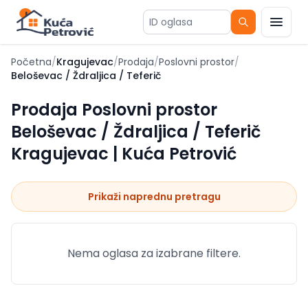
ID oglasa
Početna
/
Kragujevac
/
Prodaja
/
Poslovni prostor
/
Beloševac / Ždraljica / Teferič
Prodaja Poslovni prostor
Beloševac / Ždraljica / Teferič
Kragujevac | Kuća Petrović
Prikaži naprednu pretragu
Nema oglasa za izabrane filtere.