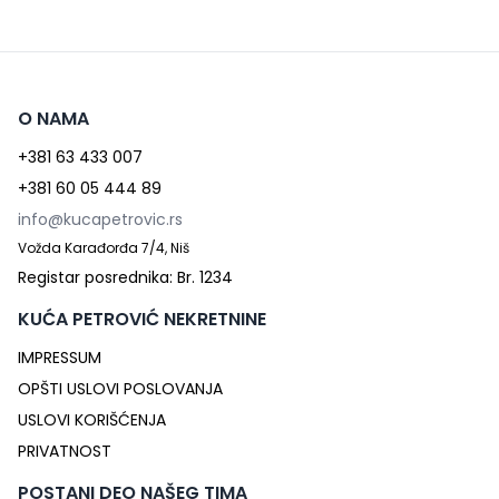
O NAMA
+381 63 433 007
+381 60 05 444 89
info@kucapetrovic.rs
Vožda Karađorđa 7/4, Niš
Registar posrednika: Br. 1234
KUĆA PETROVIĆ NEKRETNINE
IMPRESSUM
OPŠTI USLOVI POSLOVANJA
USLOVI KORIŠĆENJA
PRIVATNOST
POSTANI DEO NAŠEG TIMA