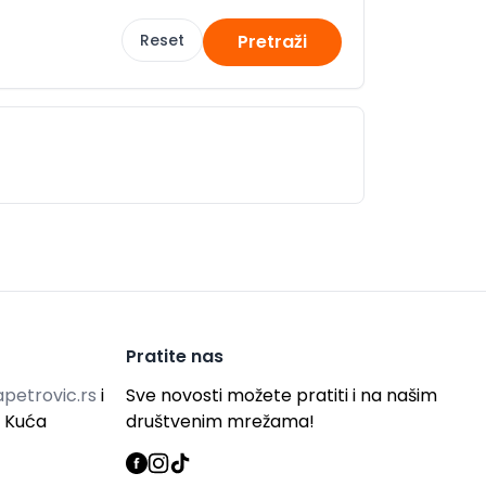
Reset
Pretraži
Pratite nas
petrovic.rs
i
Sve novosti možete pratiti i na našim
g Kuća
društvenim mrežama!