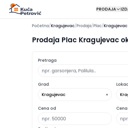
PRODAJA
IZ
Početna
/
Kragujevac
/
Prodaja
/
Plac
/
Kragujevac
Prodaja Plac Kragujevac ok
Pretraga
Grad
Lokac
Kragujevac
▾
Kra
Cena od
Cena