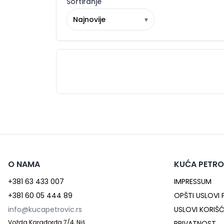
Sortiranje
Najnovije
▾
O NAMA
KUĆA PETRO
+381 63 433 007
IMPRESSUM
+381 60 05 444 89
OPŠTI USLOVI
info@kucapetrovic.rs
USLOVI KORIŠ
Vožda Karađorđa 7/4, Niš
PRIVATNOST