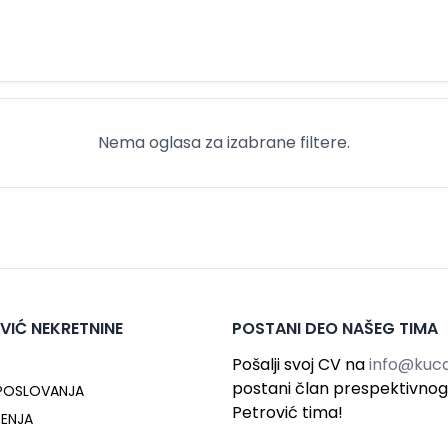
Nema oglasa za izabrane filtere.
VIĆ NEKRETNINE
POSTANI DEO NAŠEG TIMA
Pošalji svoj CV na
info@kuca
postani član prespektivno
 POSLOVANJA
Petrović tima!
ĆENJA