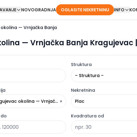
DAVANJE
NOVOGRADNJA
OGLASITE NEKRETNINU
INFO
KO
 okolina — Vrnjačka Banja
olina — Vrnjačka Banja Kragujevac |
Struktura
– Struktura –
ija
Nekretnina
gujevac okolina — Vrnjačka Banja
▾
Plac
 do
Kvadratura od