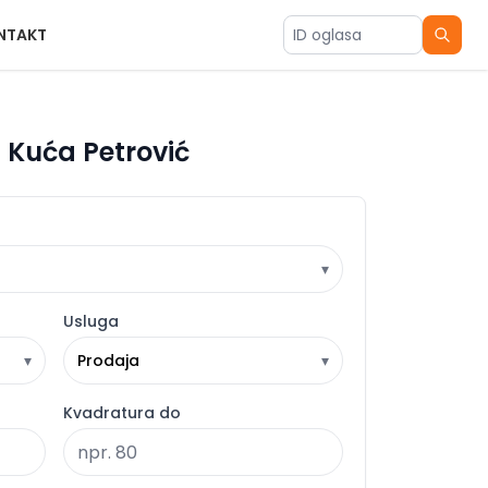
NTAKT
ID oglasa
 Kuća Petrović
▾
Usluga
▾
Prodaja
▾
Kvadratura do