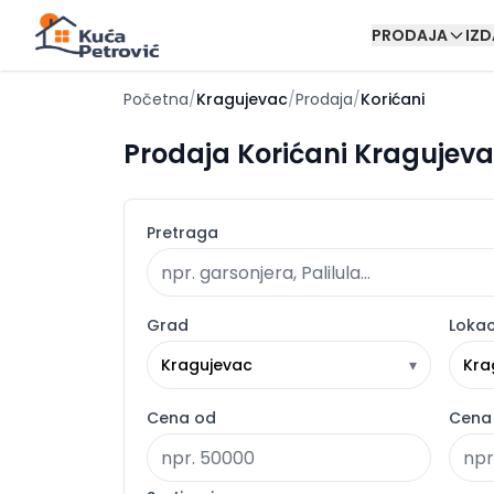
PRODAJA
IZ
Početna
/
Kragujevac
/
Prodaja
/
Korićani
Prodaja Korićani Kragujeva
Pretraga
Grad
Lokac
Kragujevac
▾
Kra
Cena od
Cena