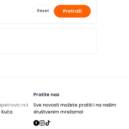
Reset
Pretraži
Pratite nas
petrovic.rs
i
Sve novosti možete pratiti i na našim
g Kuća
društvenim mrežama!