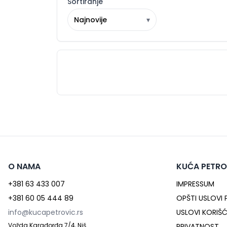
Sortiranje
Najnovije
▾
O NAMA
KUĆA PETRO
+381 63 433 007
IMPRESSUM
+381 60 05 444 89
OPŠTI USLOVI
info@kucapetrovic.rs
USLOVI KORIŠ
Vožda Karađorđa 7/4, Niš
PRIVATNOST