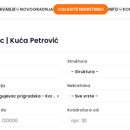
DAVANJE
NOVOGRADNJA
OGLASITE NEKRETNINU
INFO
KO
c | Kuća Petrović
Struktura
– Struktura –
ija
Nekretnina
gujevac prigradska - Korićani
▾
– Sve vrste –
 do
Kvadratura od