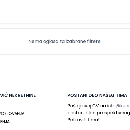
Nema oglasa za izabrane filtere.
VIĆ NEKRETNINE
POSTANI DEO NAŠEG TIMA
Pošalji svoj CV na
info@kuca
postani član prespektivno
 POSLOVANJA
Petrović tima!
ĆENJA