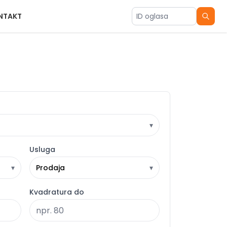
NTAKT
ID oglasa
▾
Usluga
▾
Prodaja
▾
Kvadratura do