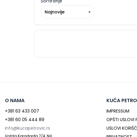
Sortiranje
Najnovije
▾
O NAMA
KUĆA PETRO
+381 63 433 007
IMPRESSUM
+381 60 05 444 89
OPŠTI USLOVI
info@kucapetrovic.rs
USLOVI KORIŠ
Vožda Karađorđa 7/4, Niš
PRIVATNOST