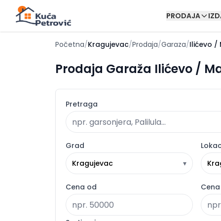
PRODAJA
IZ
Početna
/
Kragujevac
/
Prodaja
/
Garaza
/
Ilićevo /
Prodaja Garaža Ilićevo / Ma
Pretraga
Grad
Lokac
Kragujevac
▾
Kra
Cena od
Cena