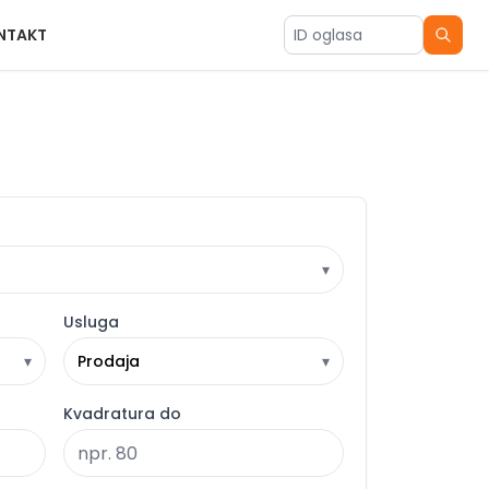
NTAKT
ID oglasa
▾
Usluga
▾
Prodaja
▾
Kvadratura do