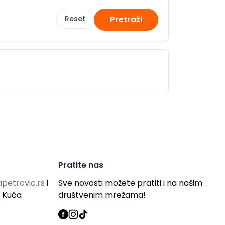
Reset
Pretraži
Pratite nas
petrovic.rs
i
Sve novosti možete pratiti i na našim
g Kuća
društvenim mrežama!