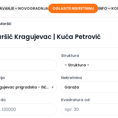
DAVANJE
NOVOGRADNJA
OGLASITE NEKRETNINU
INFO
KO
 Maršić
ršić Kragujevac | Kuća Petrović
Struktura
– Struktura –
ija
Nekretnina
gujevac prigradska - Ilićevo / Maršić
▾
Garaža
 do
Kvadratura od