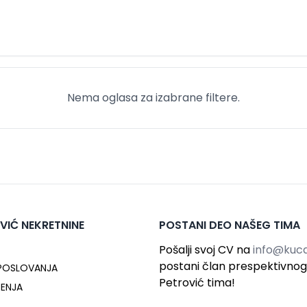
Nema oglasa za izabrane filtere.
VIĆ NEKRETNINE
POSTANI DEO NAŠEG TIMA
Pošalji svoj CV na
info@kuca
postani član prespektivno
 POSLOVANJA
Petrović tima!
ĆENJA