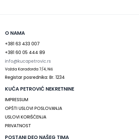
O NAMA
+381 63 433 007
+381 60 05 444 89
info@kucapetrovic.rs
Vožda Karađorđa 7/4, Niš
Registar posrednika: Br. 1234
KUĆA PETROVIĆ NEKRETNINE
IMPRESSUM
OPŠTI USLOVI POSLOVANJA
USLOVI KORIŠĆENJA
PRIVATNOST
POSTANI DEO NAŠEG TIMA