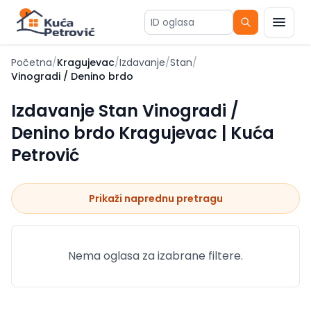
ID oglasa
Početna
/
Kragujevac
/
Izdavanje
/
Stan
/
Vinogradi / Denino brdo
Izdavanje Stan Vinogradi /
Denino brdo Kragujevac | Kuća
Petrović
Prikaži naprednu pretragu
Nema oglasa za izabrane filtere.