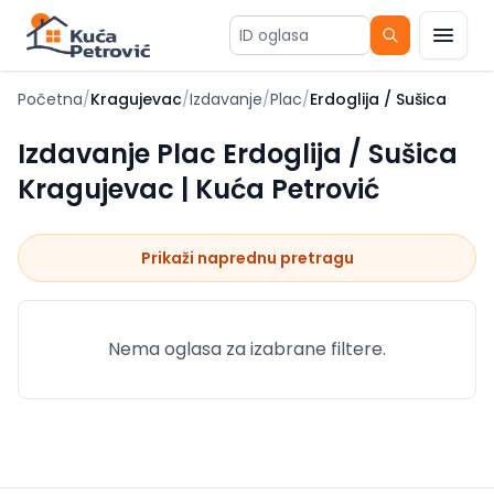
ID oglasa
Početna
/
Kragujevac
/
Izdavanje
/
Plac
/
Erdoglija / Sušica
Izdavanje Plac Erdoglija / Sušica
Kragujevac | Kuća Petrović
Prikaži naprednu pretragu
Nema oglasa za izabrane filtere.