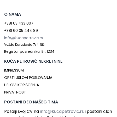
O NAMA
+381 63 433 007
+381 60 05 444 89
info@kucapetrovic.rs
Vožda Karađorđa 7/4, Niš
Registar posrednika: Br. 1234
KUĆA PETROVIĆ NEKRETNINE
IMPRESSUM
OPŠTI USLOVI POSLOVANJA
USLOVI KORIŠĆENJA
PRIVATNOST
POSTANI DEO NAŠEG TIMA
Pošalji svoj CV na
info@kucapetrovic.rs
i postani član