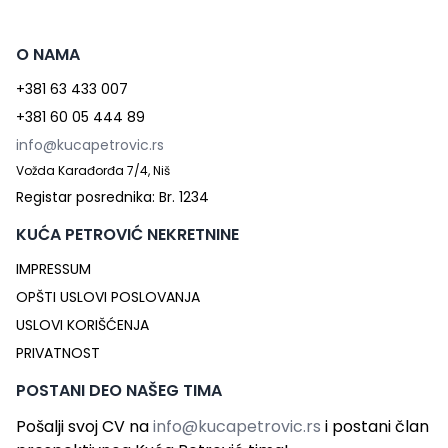
O NAMA
+381 63 433 007
+381 60 05 444 89
info@kucapetrovic.rs
Vožda Karađorđa 7/4, Niš
Registar posrednika: Br. 1234
KUĆA PETROVIĆ NEKRETNINE
IMPRESSUM
OPŠTI USLOVI POSLOVANJA
USLOVI KORIŠĆENJA
PRIVATNOST
POSTANI DEO NAŠEG TIMA
Pošalji svoj CV na
info@kucapetrovic.rs
i postani član