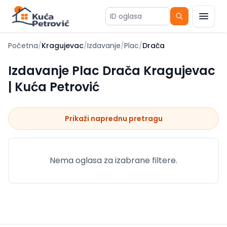
ID oglasa
Početna
/
Kragujevac
/
Izdavanje
/
Plac
/
Drača
Izdavanje Plac Drača Kragujevac
| Kuća Petrović
Prikaži naprednu pretragu
Nema oglasa za izabrane filtere.