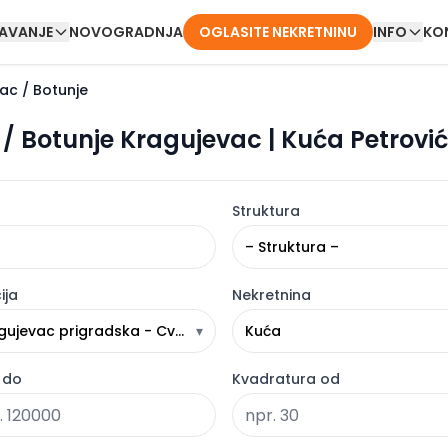
DAVANJE
NOVOGRADNJA
OGLASITE NEKRETNINU
INFO
KO
ac / Botunje
/ Botunje Kragujevac | Kuća Petrović
Struktura
– Struktura –
ija
Nekretnina
gujevac prigradska - Cvetojevac / Botunje
▾
Kuća
 do
Kvadratura od