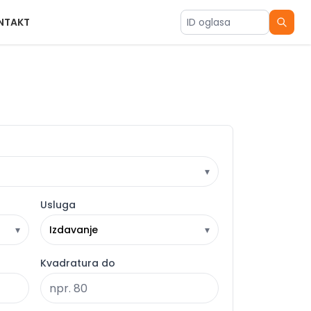
NTAKT
ID oglasa
▾
Usluga
▾
Izdavanje
▾
Kvadratura do