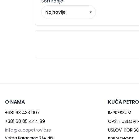
Sortiranje
Najnovije
▾
O NAMA
KUĆA PETRO
+381 63 433 007
IMPRESSUM
+381 60 05 444 89
OPŠTI USLOVI
info@kucapetrovic.rs
USLOVI KORIŠ
Vožda Karađorđa 7/4, Niš
PRIVATNOST