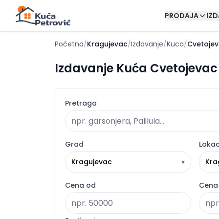
PRODAJA
IZ
Početna
/
Kragujevac
/
Izdavanje
/
Kuca
/
Cvetojev
Izdavanje Kuća Cvetojevac 
Pretraga
Grad
Lokac
Kragujevac
▾
Kra
Cena od
Cena