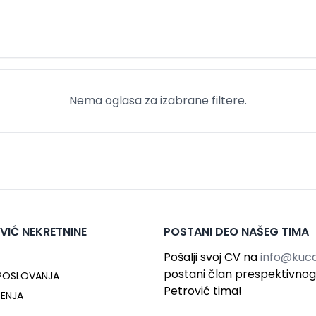
Nema oglasa za izabrane filtere.
VIĆ NEKRETNINE
POSTANI DEO NAŠEG TIMA
Pošalji svoj CV na
info@kuca
postani član prespektivno
 POSLOVANJA
Petrović tima!
ĆENJA