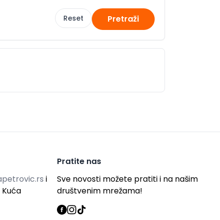
Reset
Pretraži
Pratite nas
petrovic.rs
i
Sve novosti možete pratiti i na našim
g Kuća
društvenim mrežama!