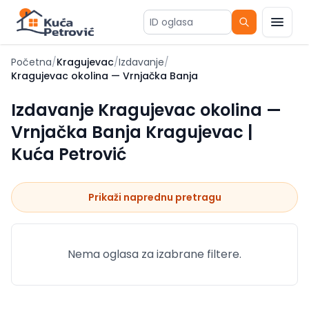
ID oglasa
Početna
/
Kragujevac
/
Izdavanje
/
Kragujevac okolina — Vrnjačka Banja
Izdavanje Kragujevac okolina —
Vrnjačka Banja Kragujevac |
Kuća Petrović
Prikaži naprednu pretragu
Nema oglasa za izabrane filtere.