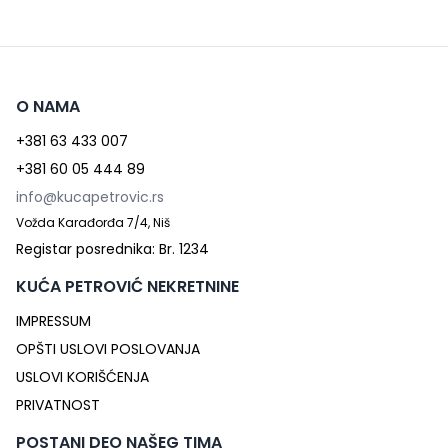
O NAMA
+381 63 433 007
+381 60 05 444 89
info@kucapetrovic.rs
Vožda Karađorđa 7/4, Niš
Registar posrednika: Br. 1234
KUĆA PETROVIĆ NEKRETNINE
IMPRESSUM
OPŠTI USLOVI POSLOVANJA
USLOVI KORIŠĆENJA
PRIVATNOST
POSTANI DEO NAŠEG TIMA