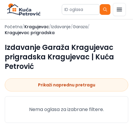
ID oglasa
Početna
/
Kragujevac
/
Izdavanje
/
Garaza
/
Kragujevac prigradska
Izdavanje Garaža Kragujevac
prigradska Kragujevac | Kuća
Petrović
Prikaži naprednu pretragu
Nema oglasa za izabrane filtere.