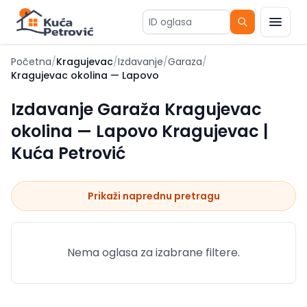
ID oglasa
Početna
/
Kragujevac
/
Izdavanje
/
Garaza
/
Kragujevac okolina — Lapovo
Izdavanje Garaža Kragujevac
okolina — Lapovo Kragujevac |
Kuća Petrović
Prikaži naprednu pretragu
Nema oglasa za izabrane filtere.