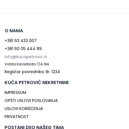
O NAMA
+381 63 433 007
+381 60 05 444 89
info@kucapetrovic.rs
Vožda Karađorđa 7/4, Niš
Registar posrednika: Br. 1234
KUĆA PETROVIĆ NEKRETNINE
IMPRESSUM
OPŠTI USLOVI POSLOVANJA
USLOVI KORIŠĆENJA
PRIVATNOST
POSTANI DEO NAŠEG TIMA