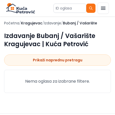
ID oglasa
Početna
/
Kragujevac
/
Izdavanje
/
Bubanj / Vašarište
Izdavanje Bubanj / Vašarište
Kragujevac | Kuća Petrović
Prikaži naprednu pretragu
Nema oglasa za izabrane filtere.