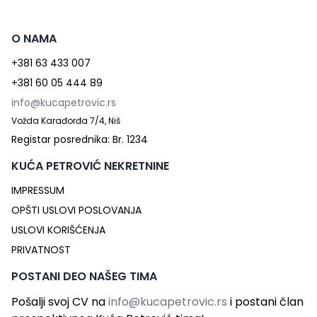
O NAMA
+381 63 433 007
+381 60 05 444 89
info@kucapetrovic.rs
Vožda Karađorđa 7/4, Niš
Registar posrednika: Br. 1234
KUĆA PETROVIĆ NEKRETNINE
IMPRESSUM
OPŠTI USLOVI POSLOVANJA
USLOVI KORIŠĆENJA
PRIVATNOST
POSTANI DEO NAŠEG TIMA
Pošalji svoj CV na
info@kucapetrovic.rs
i postani član