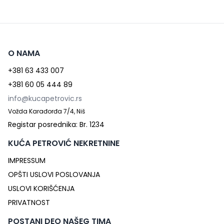
O NAMA
+381 63 433 007
+381 60 05 444 89
info@kucapetrovic.rs
Vožda Karađorđa 7/4, Niš
Registar posrednika: Br. 1234
KUĆA PETROVIĆ NEKRETNINE
IMPRESSUM
OPŠTI USLOVI POSLOVANJA
USLOVI KORIŠĆENJA
PRIVATNOST
POSTANI DEO NAŠEG TIMA