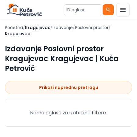
ID oglasa
Početna
/
Kragujevac
/
Izdavanje
/
Poslovni prostor
/
Kragujevac
Izdavanje Poslovni prostor
Kragujevac Kragujevac | Kuća
Petrović
Prikaži naprednu pretragu
Nema oglasa za izabrane filtere.